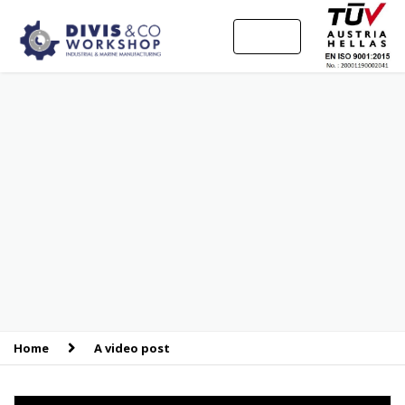
MENU
Home
A video post