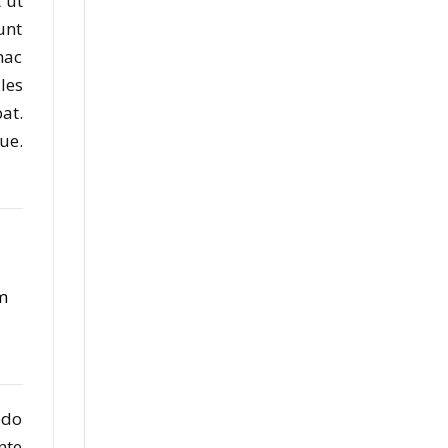
 ut
unt
hac
les
at.
ue.
m
odo
nte