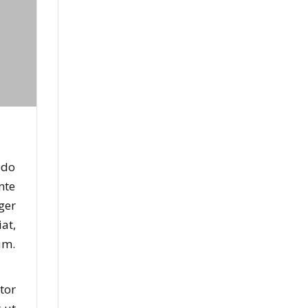
odo
nte
ger
at,
um.
tor