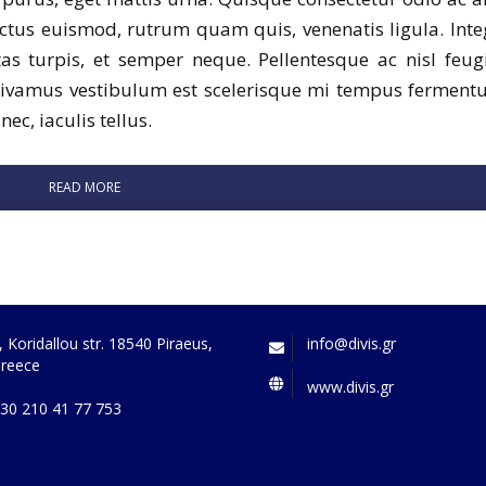
tus euismod, rutrum quam quis, venenatis ligula. Inte
as turpis, et semper neque. Pellentesque ac nisl feugi
 Vivamus vestibulum est scelerisque mi tempus ferment
ec, iaculis tellus.
READ MORE
, Koridallou str. 18540 Piraeus,
info@divis.gr
reece
www.divis.gr
30 210 41 77 753