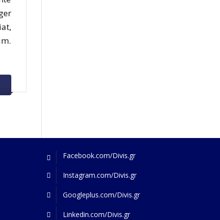
ger
at,
um.
Facebook.com/Divis.gr
Instagram.com/Divis.gr
Googleplus.com/Divis.gr
Linkedin.com/Divis.gr