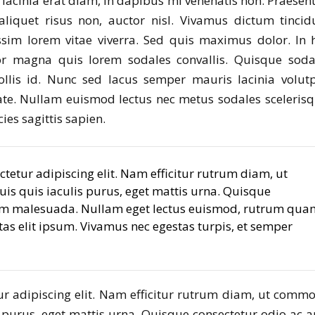
lacinia erat diam, in dapibus mi venenatis non. Praesent
aliquet risus non, auctor nisl. Vivamus dictum tincid
im lorem vitae viverra. Sed quis maximus dolor. In 
or magna quis lorem sodales convallis. Quisque soda
lis id. Nunc sed lacus semper mauris lacinia volutp
ate. Nullam euismod lectus nec metus sodales scelerisq
ies sagittis sapien.
tetur adipiscing elit. Nam efficitur rutrum diam, ut
 quis iaculis purus, eget mattis urna. Quisque
tum malesuada. Nullam eget lectus euismod, rutrum qua
stas elit ipsum. Vivamus nec egestas turpis, et semper
ur adipiscing elit. Nam efficitur rutrum diam, ut comm
purus, eget mattis urna. Quisque consectetur odio ac a