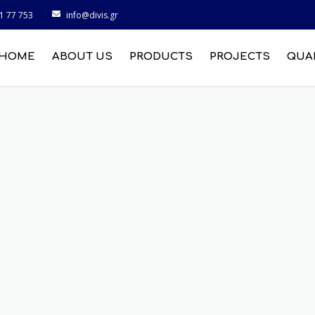
1 77 753
info@divis.gr
HOME
ABOUT US
PRODUCTS
PROJECTS
QUA
MARINE INDUSTRY
CONSTRUCTION
MACHINES INDUSTRY
INDUSTRY