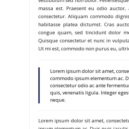
vestibulum sed non dolor. Pellentesque 
massa est. Praesent eu odio auctor, 
consectetur. Aliquam commodo digniss
habitasse platea dictumst. Cras auct
congue quam, sed tincidunt dolor mol
Quisque consectetur et nunc in vulput
Ut mi est, commodo non purus eu, ultric
Lorem ipsum dolor sit amet, consec
commodo ipsum elementum ac. Duis
consectetur odio ac ante fermen
quis, venenatis ligula. Integer ege
neque.
Lorem ipsum dolor sit amet, consectet
ipsum elementum ac. Duis quis iaculis 