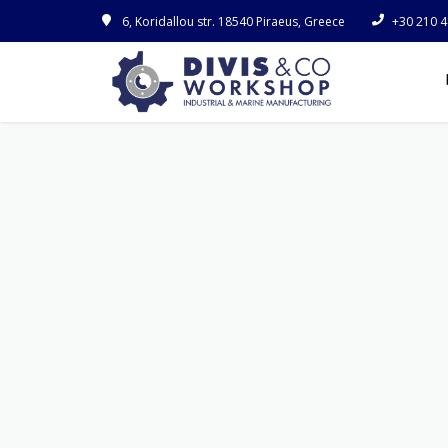
6, Koridallou str. 18540 Piraeus, Greece
+30 210 4